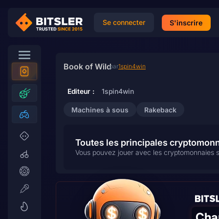
Se connecter
S'inscrire
Book of Wild
par
1spin4win
Editeur :
1spin4win
Machines à sous
Rakeback
Toutes les principales cryptomonn
Jouez à
Book of Wild
de
1spin4win
avec le Bitco
Vous pouvez jouer avec les cryptomonnaies 
S
S
Cha