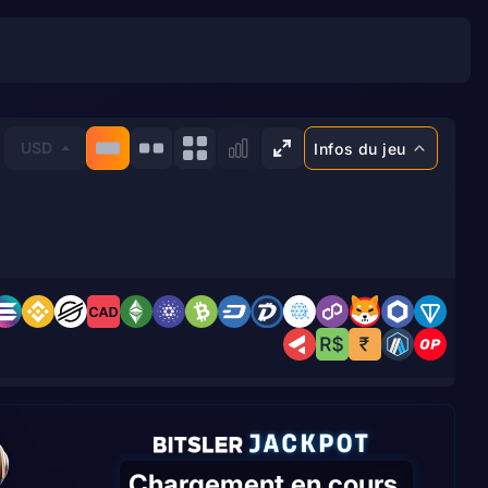
USD
Infos du jeu
Chargement en cours.