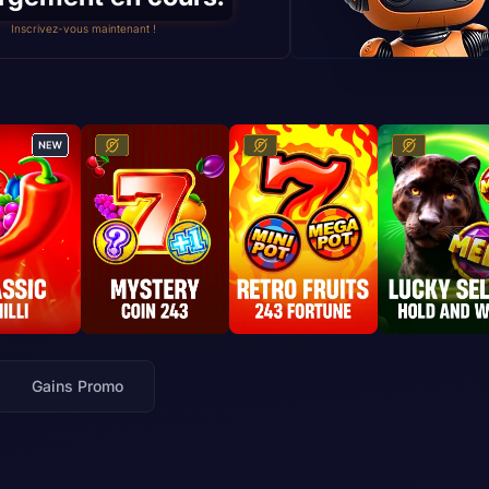
Inscrivez-vous maintenant !
Gains Promo