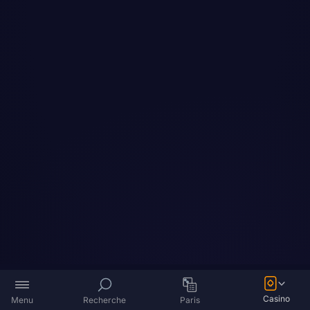
Casino
Menu
Recherche
Paris
USD