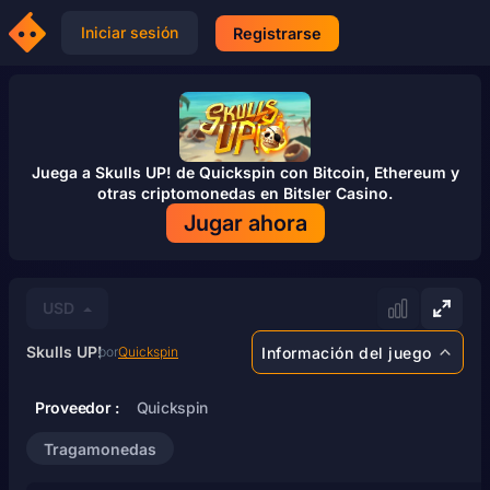
Iniciar sesión
Registrarse
Juega a
Skulls UP!
de
Quickspin
con Bitcoin, Ethereum y
otras criptomonedas en
Bitsler Casino
.
Jugar ahora
USD
Skulls UP!
Información del juego
por
Quickspin
Proveedor :
Quickspin
Tragamonedas