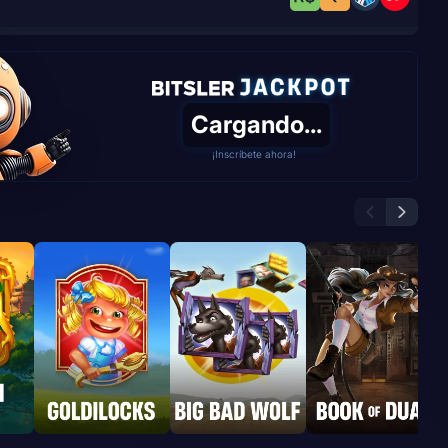
Cargando...
¡Inscríbete ahora!
Big Bad
Book of
Goldilocks
s
Wolf
Duat
Quickspin
Quickspin
Quickspin