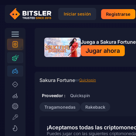
Iniciar sesión
Registrarse
Juega a
Sakura Fortune
Jugar ahora
Sakura Fortune
por
Quickspin
Proveedor :
Quickspin
Tragamonedas
Rakeback
¡Aceptamos todas las criptomoned
Puedes jugar con las siguientes criptomoned