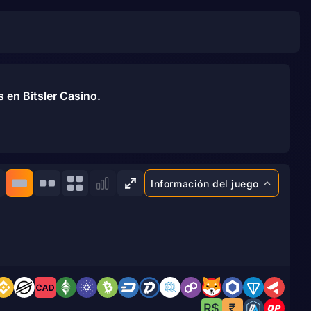
as en
Bitsler Casino
.
Información del juego