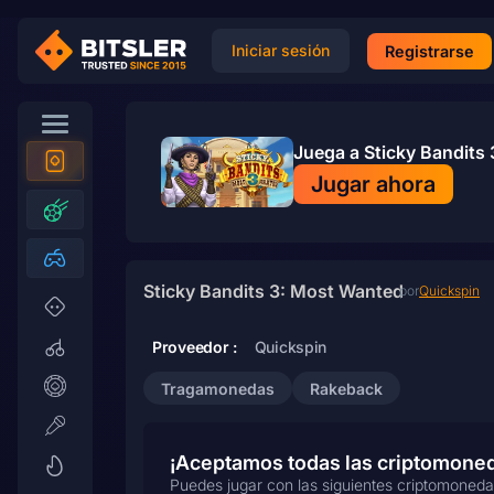
Iniciar sesión
Registrarse
Juega a
Sticky Bandits
Jugar ahora
Sticky Bandits 3: Most Wanted
por
Quickspin
Proveedor :
Quickspin
Tragamonedas
Rakeback
¡Aceptamos todas las criptomoned
Puedes jugar con las siguientes criptomoned