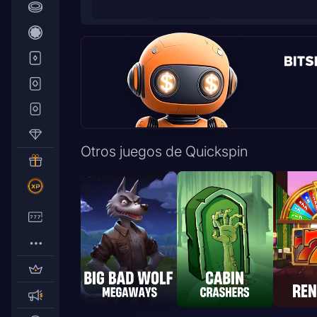
Otros juegos de Quickspin
Big Bad
Cabin
Wolf
Ren
Crashers
Megaways
Qui
Quickspin
Quickspin