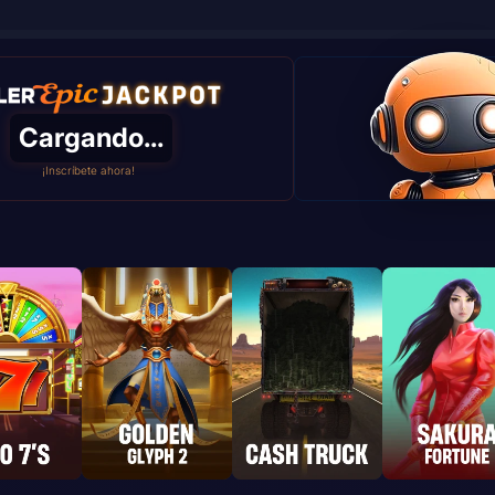
Cargando...
¡Inscríbete ahora!
Golden
Sakura
o 7’s
Cash Truck
Glyph 2
Fortune
ckspin
Quickspin
Quickspin
Quickspin