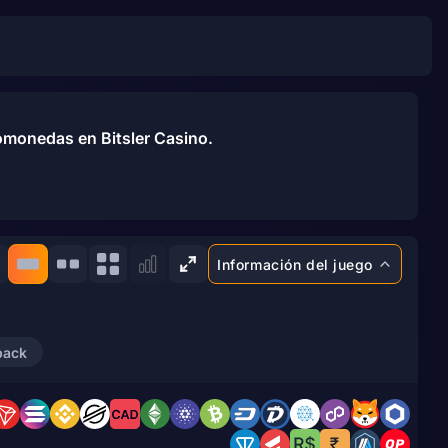
ptomonedas en
Bitsler Casino
.
Información del juego
back