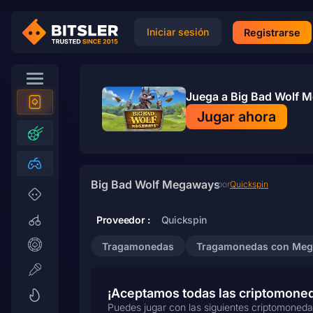
Iniciar sesión
Registrarse
Juega a
Big Bad Wolf 
Jugar ahora
Big Bad Wolf Megaways
por
Quickspin
Proveedor :
Quickspin
Tragamonedas
Tragamonedas con Me
¡Aceptamos todas las criptomoned
Puedes jugar con las siguientes criptomoned