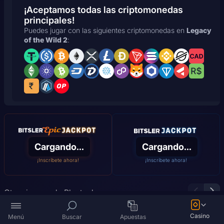
¡Aceptamos todas las criptomonedas
principales!
Puedes jugar con las siguientes criptomonedas en
Legacy
of the Wild 2
:
Cargando...
Cargando...
¡Inscríbete ahora!
¡Inscríbete ahora!
Otros juegos de Playtech
Casino
Menú
Buscar
Apuestas