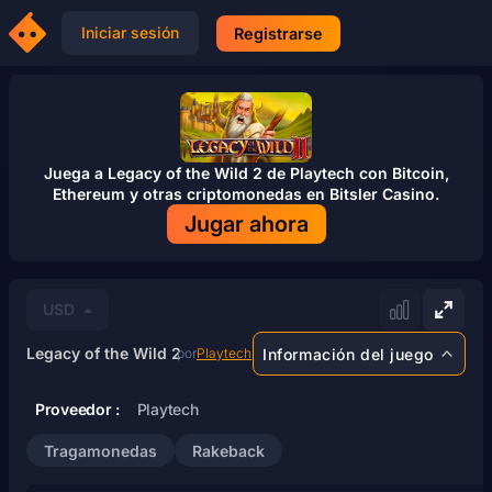
Iniciar sesión
Registrarse
Juega a
Legacy of the Wild 2
de
Playtech
con Bitcoin,
Ethereum y otras criptomonedas en
Bitsler Casino
.
Jugar ahora
USD
Legacy of the Wild 2
Información del juego
por
Playtech
Proveedor :
Playtech
Tragamonedas
Rakeback