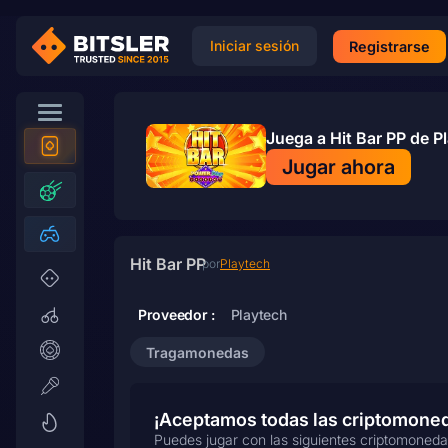
Iniciar sesión
Registrarse
Juega a
Hit Bar PP
de
P
Jugar ahora
Hit Bar PP
por
Playtech
Proveedor :
Playtech
Tragamonedas
¡Aceptamos todas las criptomoned
Puedes jugar con las siguientes criptomoned