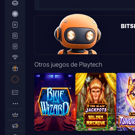
Otros juegos de Playtech
Fire Blaze:
Fire
Blue Wizard
Golden
Tu
Macaque
W
Playtech
Playtech
Pl