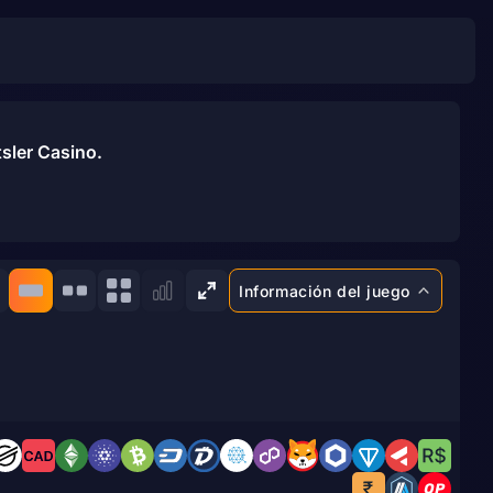
tsler Casino
.
Información del juego