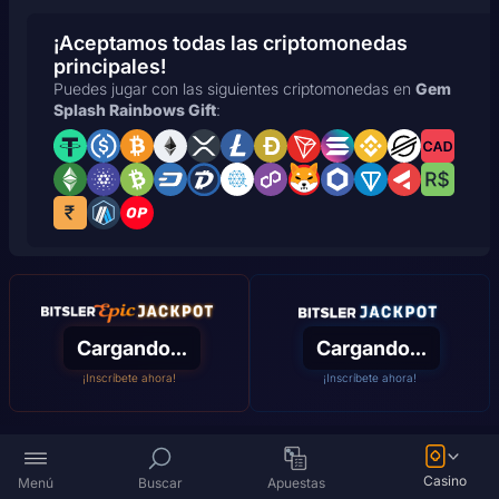
¡Aceptamos todas las criptomonedas
principales!
Puedes jugar con las siguientes criptomonedas en
Gem
Splash Rainbows Gift
:
Cargando...
Cargando...
¡Inscríbete ahora!
¡Inscríbete ahora!
Otros juegos de Playtech
Casino
Menú
Buscar
Apuestas