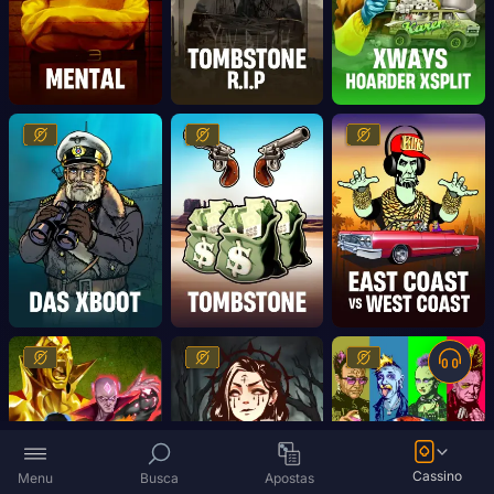
Cassino
Menu
Busca
Apostas