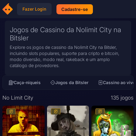
Fazer Login
Cadastre-se
Jogos de Cassino da Nolimit City na
Bitsler
Explore os jogos de cassino da Nolimit City na Bitsler,
incluindo slots populares, suporte para cripto e bitcoin,
modo diversão, modo real, rakeback e um amplo
catálogo de provedores.
Caça-níqueis
Jogos da Bitsler
Cassino ao vivo
No Limit City
135 jogos