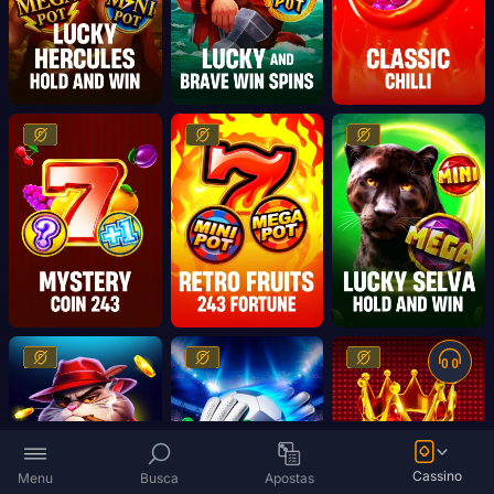
Cassino
Menu
Busca
Apostas