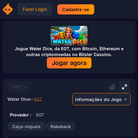
Fazer Login
Cadastre-se
Jogue
Water Dice
, da
EGT
, com Bitcoin, Ethereum e
outras criptomoedas no
Bitsler Cassino
.
Jogar agora
USD
Water Dice
Informações do Jogo
por
EGT
Provedor :
EGT
Caça-níqueis
Rakeback