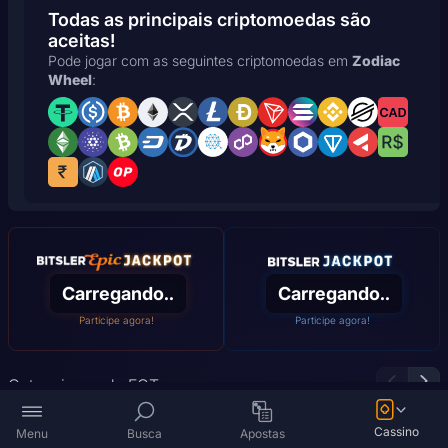
Todas as principais criptomoedas são
aceitas!
Pode jogar com as seguintes criptomoedas em
Zodiac
Wheel
:
Carregando..
Carregando..
Participe agora!
Participe agora!
Outros jogos de EGT
Cassino
Menu
Busca
Apostas