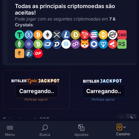
Todas as principais criptomoedas são
aceitas!
Pode jogar com as seguintes criptomoedas em
7 &
Crystals
:
Carregando..
Carregando..
Participe agora!
Participe agora!
Outros jogos de EGT
Cassino
Menu
Busca
Apostas