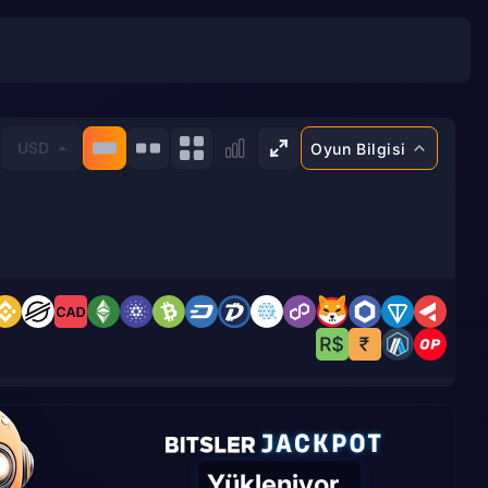
USD
Oyun Bilgisi
Yükleniyor..