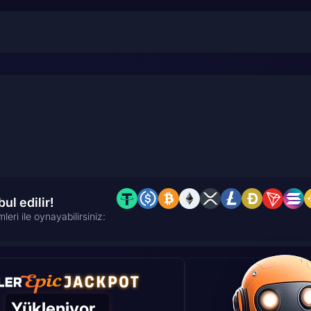
ul edilir!
 Gazino
'da Bitcoin, Ethereum ve diğer kripto paralarla oynayın.
leri ile oynayabilirsiniz:
Kayıt
Giriş
Yükleniyor..