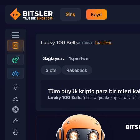
Giriş
Kayıt
Lucky 100 Bells
tarafından
1spin4win
Sağlayıcı :
1spin4win
Slots
Rakeback
Tüm büyük kripto para birimleri kab
1spin4win
'dan
Lucky 100 Bells
oyununu
Bitsler
Lucky 100 Bells
'da aşağıdaki kripto para birim