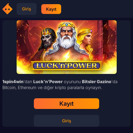
Giriş
Kayıt
1spin4win
'dan
Luck’n’Power
oyununu
Bitsler Gazino
'da
Bitcoin, Ethereum ve diğer kripto paralarla oynayın.
Kayıt
Giriş