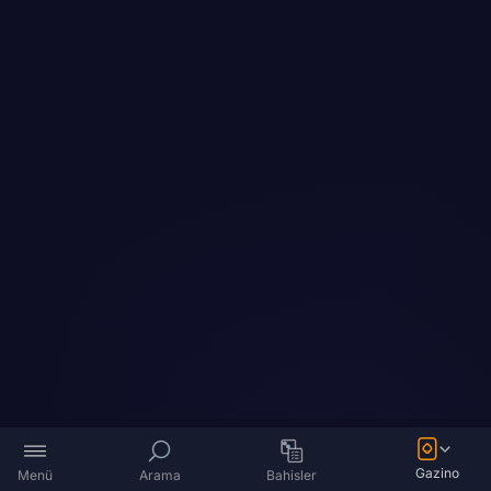
Gazino
Menü
Arama
Bahisler
USD