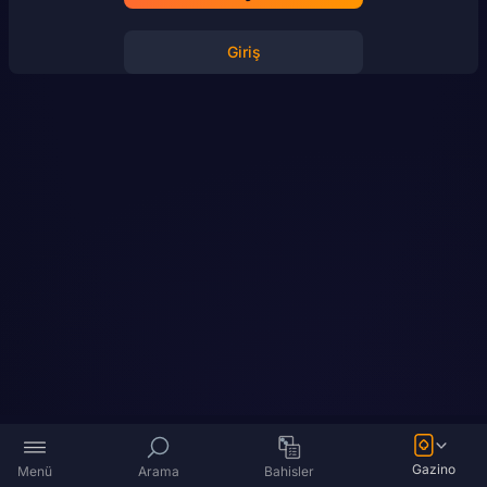
Giriş
Gazino
Menü
Arama
Bahisler
USD