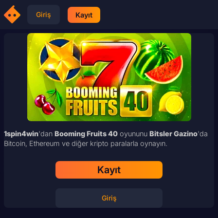
Giriş
Kayıt
1spin4win
'dan
Booming Fruits 40
oyununu
Bitsler Gazino
'da
Bitcoin, Ethereum ve diğer kripto paralarla oynayın.
Kayıt
Giriş