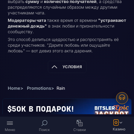
выбрать
сумму
и
количество получателей
, а средства
распределяются случайным образом между другими
участниками чата.
Модераторы чата
также время от времени
"устраивают
денежный дождь"
в знак любви и признательности
сообществу.
Это способ делиться щедростью и распространять её
среди участников. "Дарите любовь или ощущайте
любовь" — вот девиз этого акта дарения.
УСЛОВИЯ
Home
>
Promotions
>
Rain
$50K В ПОДАРОК!
Нам исполнилось 10!
Участвуй в праздновании
Казино
Меню
Поиск
Ставки
вместе с нами!