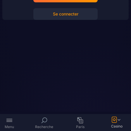
Se connecter
Casino
Menu
Recherche
Paris
USD