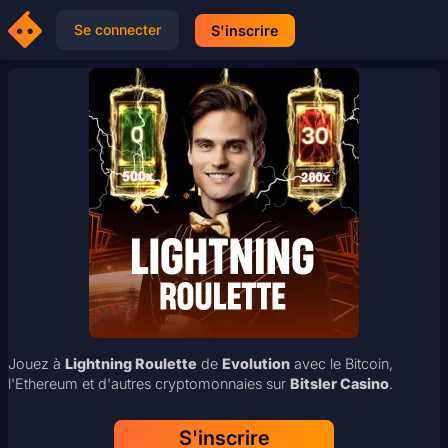
Se connecter
S'inscrire
Jouez à
Lightning Roulette
de
Evolution
avec le Bitcoin,
l'Ethereum et d'autres cryptomonnaies sur
Bitsler Casino
.
S'inscrire