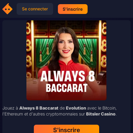
Se connecter
S'inscrire
Jouez à
Always 8 Baccarat
de
Evolution
avec le Bitcoin,
l'Ethereum et d'autres cryptomonnaies sur
Bitsler Casino
.
S'inscrire