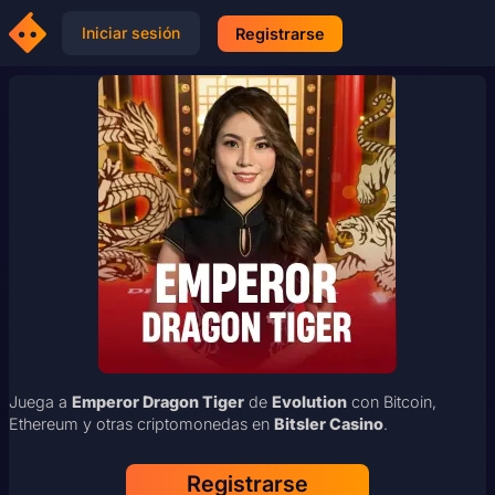
Iniciar sesión
Registrarse
Juega a
Emperor Dragon Tiger
de
Evolution
con Bitcoin,
Ethereum y otras criptomonedas en
Bitsler Casino
.
Registrarse