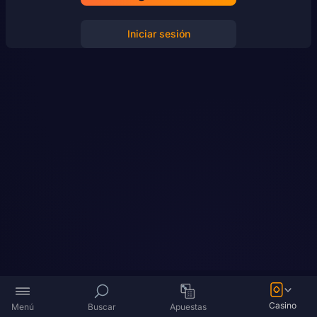
Iniciar sesión
Casino
Menú
Buscar
Apuestas
USD