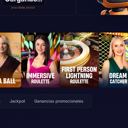
¡Inscríbete ahora!
iar sesión
s
Jackpot
Ganancias promocionales