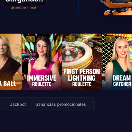
¡Inscríbete ahora!
niciar sesión
s
Jackpot
Ganancias promocionales