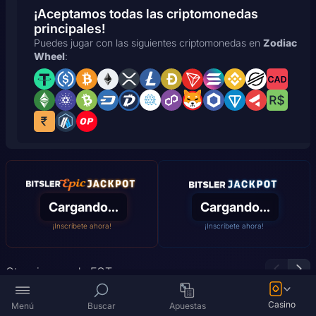
¡Aceptamos todas las criptomonedas
principales!
Puedes jugar con las siguientes criptomonedas en
Zodiac
Wheel
:
Cargando...
Cargando...
¡Inscríbete ahora!
¡Inscríbete ahora!
Otros juegos de EGT
Casino
Menú
Buscar
Apuestas