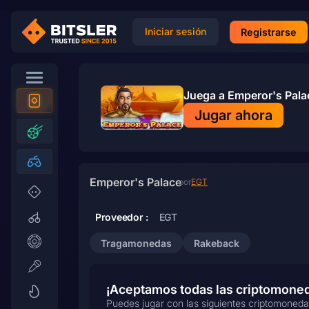
Iniciar sesión
Registrarse
Juega a
Emperor's Pala
Jugar ahora
Emperor's Palace
por
EGT
Proveedor :
EGT
Tragamonedas
Rakeback
¡Aceptamos todas las criptomoned
Puedes jugar con las siguientes criptomoned