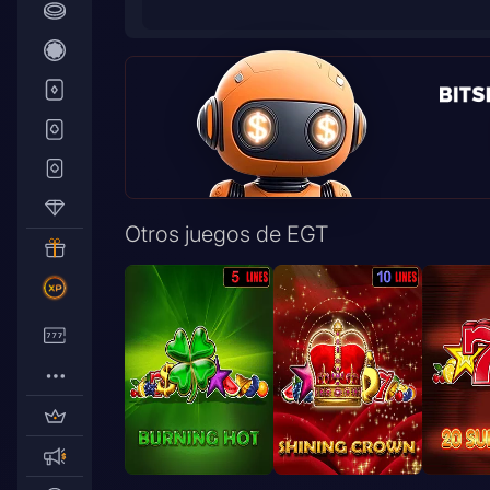
Otros juegos de EGT
Shining
20 
Burning Hot
Crown
EGT
EGT