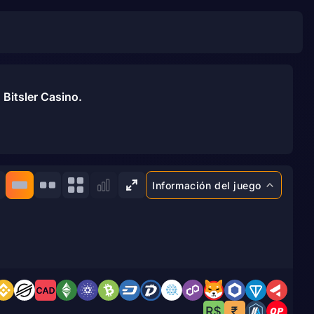
n
Bitsler Casino
.
Información del juego