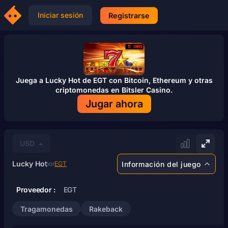
Iniciar sesión
Registrarse
Juega a
Lucky Hot
de
EGT
con Bitcoin, Ethereum y otras
criptomonedas en
Bitsler Casino
.
Jugar ahora
USD
Lucky Hot
Información del juego
por
EGT
Proveedor :
EGT
Tragamonedas
Rakeback