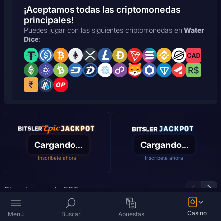
¡Aceptamos todas las criptomonedas
principales!
Puedes jugar con las siguientes criptomonedas en
Water
Dice
:
Cargando...
Cargando...
¡Inscríbete ahora!
¡Inscríbete ahora!
Otros juegos de EGT
Casino
Menú
Buscar
Apuestas