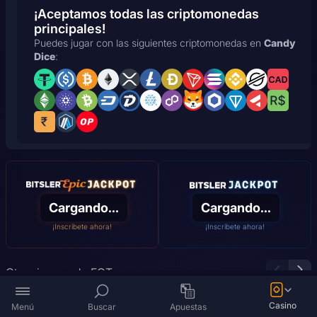
¡Aceptamos todas las criptomonedas
principales!
Puedes jugar con las siguientes criptomonedas en
Candy
Dice
:
Cargando...
Cargando...
¡Inscríbete ahora!
¡Inscríbete ahora!
Otros juegos de EGT
Casino
Menú
Buscar
Apuestas