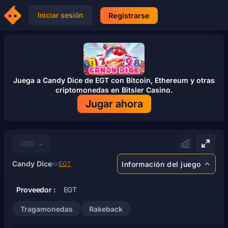
Iniciar sesión
Registrarse
Juega a
Candy Dice
de
EGT
con Bitcoin, Ethereum y otras
criptomonedas en
Bitsler Casino
.
Jugar ahora
USD
Candy Dice
Información del juego
por
EGT
Proveedor :
EGT
Tragamonedas
Rakeback