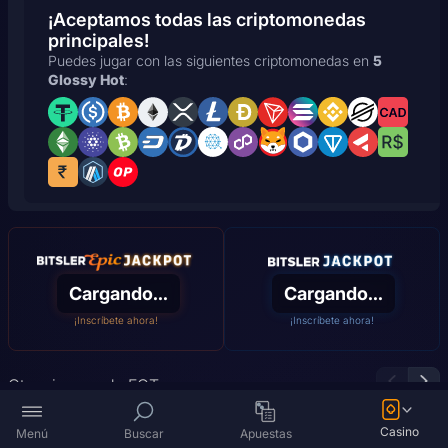
¡Aceptamos todas las criptomonedas
principales!
Puedes jugar con las siguientes criptomonedas en
5
Glossy Hot
:
Cargando...
Cargando...
¡Inscríbete ahora!
¡Inscríbete ahora!
Otros juegos de EGT
Casino
Menú
Buscar
Apuestas