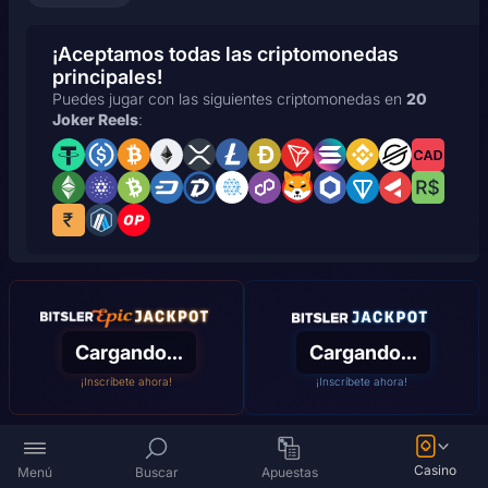
¡Aceptamos todas las criptomonedas
principales!
Puedes jugar con las siguientes criptomonedas en
20
Joker Reels
:
Cargando...
Cargando...
¡Inscríbete ahora!
¡Inscríbete ahora!
Otros juegos de EGT
Casino
Menú
Buscar
Apuestas