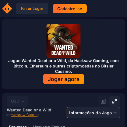
Fazer Login
Cadastre-se
Jogue
Wanted Dead or a Wild
, da
Hacksaw Gaming
, com
Bitcoin, Ethereum e outras criptomoedas no
Bitsler
Cassino
.
Jogar agora
USD
Wanted Dead or a Wild
Informações do Jogo
por
Hacksaw Gaming
Provedor :
Hacksaw Gaming