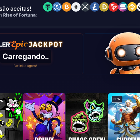
são aceitas!
em
Rise of Fortuna
:
Carregando..
Participe agora!
Chaos
Donny
Suprem
 City
Crew
Dough
Zeus
Scratch
w Gaming
Hacksaw Gaming
Hacksaw Gami