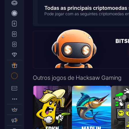
Todas as principais criptomoedas 
Pode jogar com as seguintes criptomoedas 
Outros jogos de Hacksaw Gaming
FRKN
Marlin
RIP
Bananas
Masters
Hacksa
Hacksaw Gaming
Hacksaw Gaming