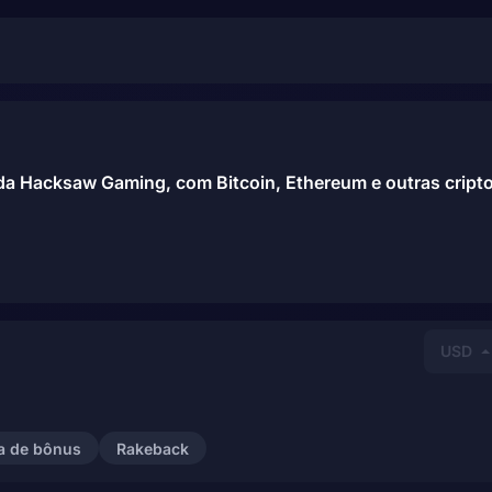
 da
Hacksaw Gaming
, com Bitcoin, Ethereum e outras cri
USD
a de bônus
Rakeback