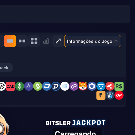
Informações do Jogo
back
Carregando..