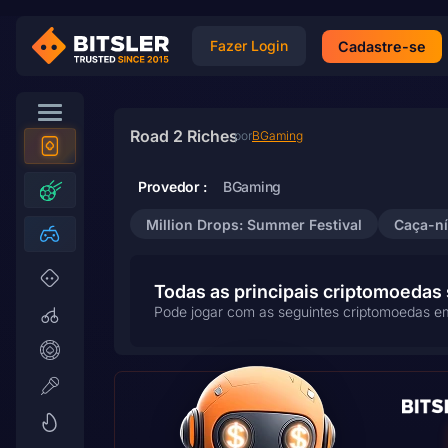
Fazer Login
Cadastre-se
Road 2 Riches
por
BGaming
Provedor :
BGaming
Million Drops: Summer Festival
Caça-ní
Todas as principais criptomoedas 
Pode jogar com as seguintes criptomoedas 
Jogue
Road 2 Riches
, da
BGaming
, com Bitcoin
Cada