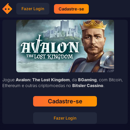
Fazer Login
Cadastre-se
Jogue
Avalon: The Lost Kingdom
, da
BGaming
, com Bitcoin,
Ethereum e outras criptomoedas no
Bitsler Cassino
.
Cadastre-se
Fazer Login