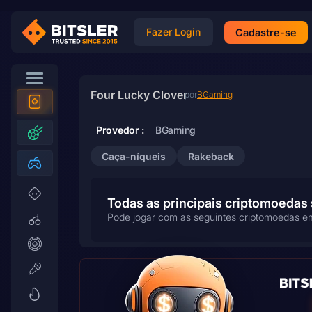
Fazer Login
Cadastre-se
Four Lucky Clover
por
BGaming
Provedor :
BGaming
Caça-níqueis
Rakeback
Todas as principais criptomoedas 
Pode jogar com as seguintes criptomoedas 
Jogue
Four Lucky Clover
, da
BGaming
, com Bit
Cad