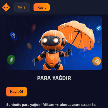
Giriş
Kayıt
PARA YAĞDIR
Kayıt Ol
Sohbette para yağdır
!
Miktarı
ve
alıcı sayısını
seçebilirsin;