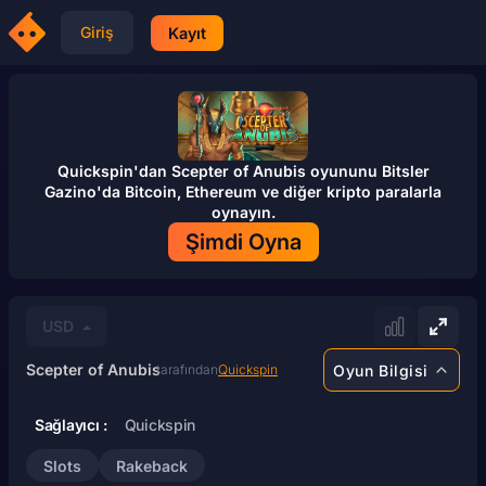
Giriş
Kayıt
Quickspin
'dan
Scepter of Anubis
oyununu
Bitsler
Gazino
'da Bitcoin, Ethereum ve diğer kripto paralarla
oynayın.
Şimdi Oyna
USD
Scepter of Anubis
Oyun Bilgisi
tarafından
Quickspin
Sağlayıcı :
Quickspin
Slots
Rakeback