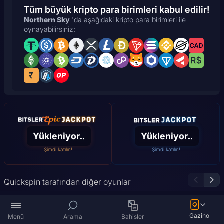
Tüm büyük kripto para birimleri kabul edilir!
Northern Sky
'da aşağıdaki kripto para birimleri ile
oynayabilirsiniz:
Yükleniyor..
Yükleniyor..
Şimdi katılın!
Şimdi katılın!
Quickspin tarafından diğer oyunlar
Gazino
Menü
Arama
Bahisler