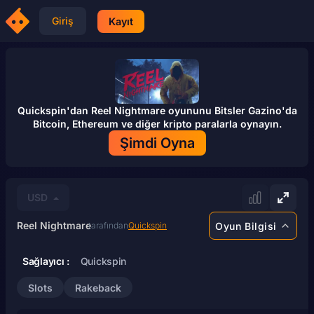
Giriş
Kayıt
Quickspin
'dan
Reel Nightmare
oyununu
Bitsler Gazino
'da
Bitcoin, Ethereum ve diğer kripto paralarla oynayın.
Şimdi Oyna
USD
Reel Nightmare
Oyun Bilgisi
tarafından
Quickspin
Sağlayıcı :
Quickspin
Slots
Rakeback