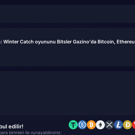
h: Winter Catch
oyununu
Bitsler Gazino
'da Bitcoin, Ethereu
ul edilir!
ara birimleri ile oynayabilirsiniz: