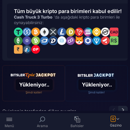
Tüm büyük kripto para birimleri kabul edilir!
Cash Truck 3 Turbo
'da aşağıdaki kripto para birimleri ile
oynayabilirsiniz:
Yükleniyor..
Yükleniyor..
Şimdi katılın!
Şimdi katılın!
Quickspin tarafından diğer oyunlar
Gazino
Menü
Arama
Bahisler