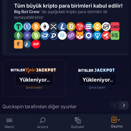
Tüm büyük kripto para birimleri kabul edilir!
Big Bot Crew
'da aşağıdaki kripto para birimleri ile
oynayabilirsiniz:
Yükleniyor..
Yükleniyor..
Şimdi katılın!
Şimdi katılın!
Quickspin tarafından diğer oyunlar
Gazino
Menü
Arama
Bahisler