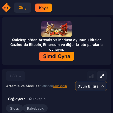
Giriş
Kayıt
Quickspin
'dan
Artemis vs Medusa
oyununu
Bitsler
Gazino
'da Bitcoin, Ethereum ve diğer kripto paralarla
oynayın.
Şimdi Oyna
USD
Artemis vs Medusa
Oyun Bilgisi
tarafından
Quickspin
Sağlayıcı :
Quickspin
Slots
Rakeback