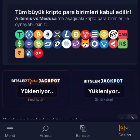
Tüm büyük kripto para birimleri kabul edilir!
Artemis vs Medusa
'da aşağıdaki kripto para birimleri ile
oynayabilirsiniz:
Yükleniyor..
Yükleniyor..
Şimdi katılın!
Şimdi katılın!
Quickspin tarafından diğer oyunlar
Gazino
Menü
Arama
Bahisler