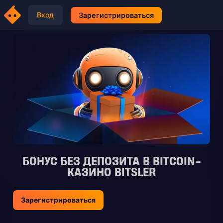
Вход
Зарегистрироваться
БОНУС БЕЗ ДЕПОЗИТА В BITCOIN-
КАЗИНО BITSLER
Зарегистрироваться