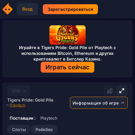
Вход
Зарегистрироваться
Играйте в
Tigers Pride: Gold Pile
от
Playtech
с
использованием Bitcoin, Ethereum и других
криптовалют в
Битслер Казино
.
Играть сейчас
USD
Tigers Pride: Gold Pile
Информация об игре
по
Playtech
Поставщик :
Playtech
Слоты
Рейкбек