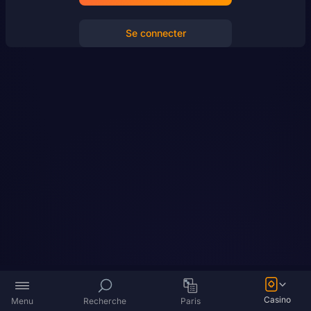
Se connecter
Casino
Menu
Recherche
Paris
USD