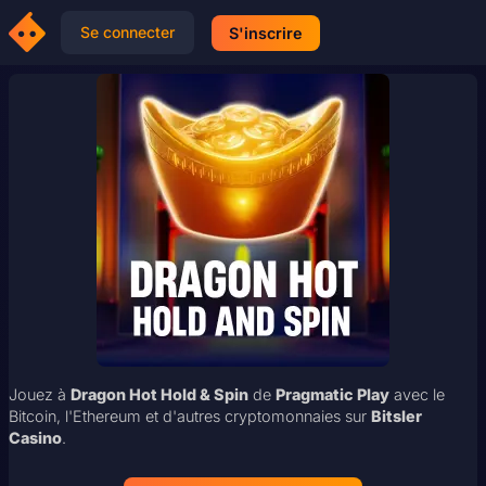
Se connecter
S'inscrire
Jouez à
Dragon Hot Hold & Spin
de
Pragmatic Play
avec le
Bitcoin, l'Ethereum et d'autres cryptomonnaies sur
Bitsler
Casino
.