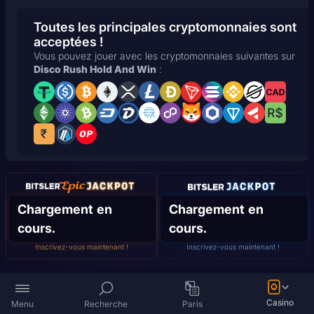
Toutes les principales cryptomonnaies sont
acceptées !
Vous pouvez jouer avec les cryptomonnaies suivantes sur
Disco Rush Hold And Win
:
Chargement en
Chargement en
cours.
cours.
Inscrivez-vous maintenant !
Inscrivez-vous maintenant !
Autres jeux de Felix Gaming
Casino
Menu
Recherche
Paris