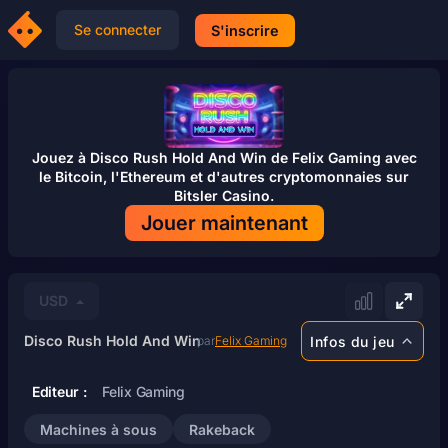
Se connecter
S'inscrire
Jouez à
Disco Rush Hold And Win
de
Felix Gaming
avec
le Bitcoin, l'Ethereum et d'autres cryptomonnaies sur
Bitsler Casino
.
Jouer maintenant
USD
Disco Rush Hold And Win
Infos du jeu
par
Felix Gaming
Editeur :
Felix Gaming
Machines à sous
Rakeback